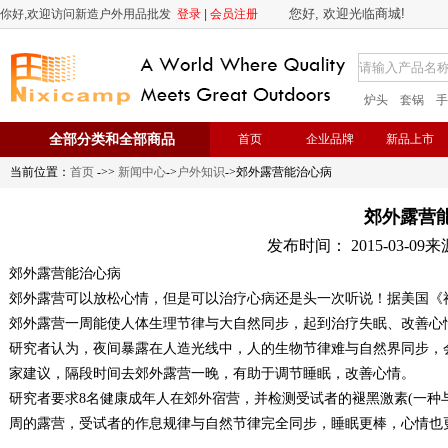
您好, 欢迎光临商城!
你好,欢迎访问新造户外用品批发
登录
|
会员注册
炉头
套锅
手
全部分类和全部商品
首页
企业品牌
新品上市
当前位置：
首页
->>
新闻中心
->
户外知识
->郊外露营能治心病
郊外露营
发布时间： 2015-03-09来源：
郊外露营能治心病
郊外露营可以放松心情，但是可以治疗心病还是头一次听说！据美国《
郊外露营一周能使人体生理节律与大自然同步，起到治疗失眠、改善心
研究者认为，夜间暴露在人造光线中，人的生物节律难与自然界同步，
家建议，隔段时间去郊外露营一晚，有助于调节睡眠，改善心情。
研究者要求8名健康成年人在郊外宿营，并检测受试者的褪黑激素(一种
周的露营，受试者的作息规律与自然节律完全同步，睡眠更棒，心情也