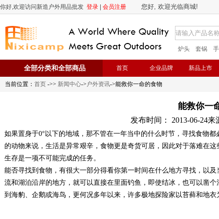
您好, 欢迎光临商城!
你好,欢迎访问新造户外用品批发
登录
|
会员注册
炉头
套锅
手
全部分类和全部商品
首页
企业品牌
新品上市
当前位置：
首页
->>
新闻中心
->
户外资讯
->能救你一命的食物
能救你一
发布时间： 2013-06-24来源：
如果置身于0°以下的地域，那不管在一年当中的什么时节，寻找食物
的动物来说，生活是异常艰辛，食物更是奇货可居，因此对于落难在这
生存是一项不可能完成的任务。
能否寻找到食物，有很大一部分得看你第一时间在什么地方寻找，以及
流和湖泊沿岸的地方，就可以直接在里面钓鱼，即使结冰，也可以凿个
到海豹、企鹅或海鸟，更何况多年以来，许多极地探险家以苔藓和地衣