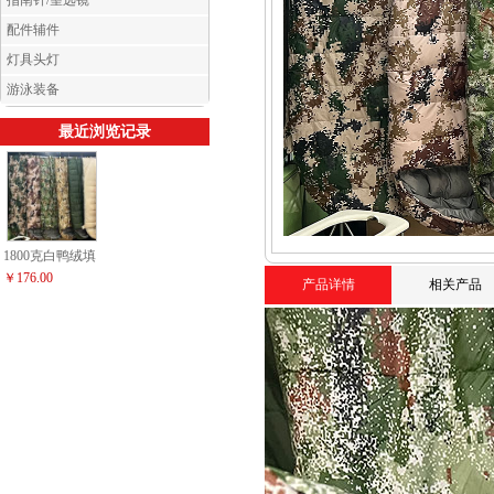
指南针/望远镜
配件辅件
灯具头灯
游泳装备
最近浏览记录
1800克白鸭绒填
充睡袋
￥176.00
产品详情
相关产品