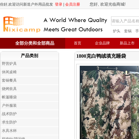
您好, 欢迎光临商城!
你好,欢迎访问新造户外用品批发
登录
|
会员注册
炉头
套锅
手
全部分类和全部商品
首页
企业品牌
新品上市
产品类别
1800克白鸭绒填充睡袋
野营炉具
休闲桌椅
套锅餐具
烧烤炊具
帐篷睡袋
户外服装
战术防护
求生防护
水具水杯