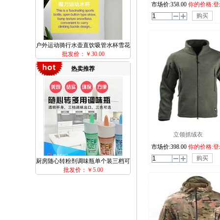
市场价:
358.00
你的价格:登
购买
户外运动骑行水壶直饮吸管水杯雪花
批发价：
￥30.00
杯600ml
热卖推荐
立领抓绒衣
市场价:
398.00
你的价格:登
购买
厨房随心转粉剂调味瓶单个装三档可
批发价：
￥5.00
调节调料瓶