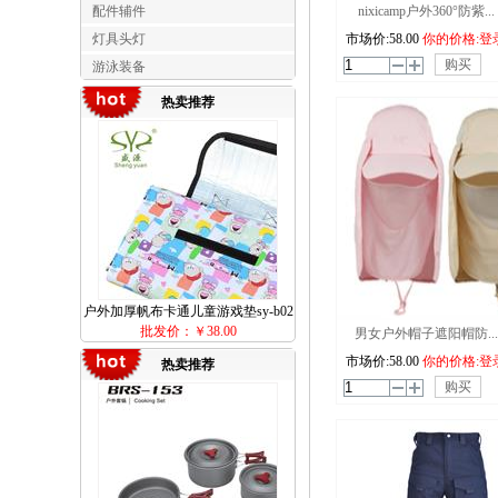
配件辅件
nixicamp户外360°防紫...
灯具头灯
市场价:
58.00
你的价格:登
购买
游泳装备
热卖推荐
户外加厚帆布卡通儿童游戏垫sy-b02
批发价：
￥38.00
户外野餐垫150*180cm
男女户外帽子遮阳帽防...
市场价:
58.00
你的价格:登
热卖推荐
购买