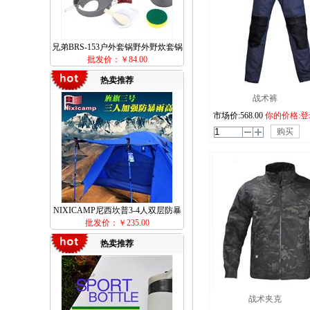
兄弟BRS-153户外套锅野外野炊套锅
批发价：
￥84.00
便携超轻野炊锅具野餐露营锅具
热卖推荐
战术裤
市场价:
568.00
你的价格:登
购买
NIXICAMP尼西坎普3-4人双层防暴
批发价：
￥235.00
雨帐篷
热卖推荐
战术夹克