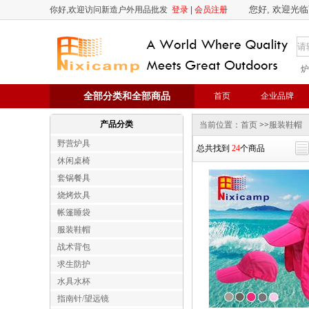
您好, 欢迎光临
你好,欢迎访问新造户外用品批发
登录
|
会员注册
炉
全部分类和全部商品
首页
企业品牌
产品分类
当前位置：首页
>>
服装鞋帽
野营炉具
总共找到
24
个商品
休闲桌椅
套锅餐具
烧烤炊具
帐篷睡袋
服装鞋帽
战术背包
求生防护
水具水杯
指南针/望远镜