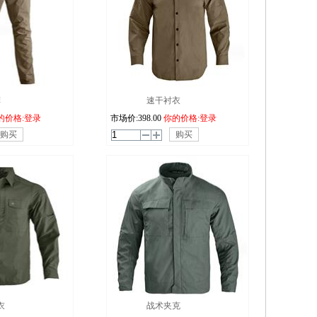
裤
速干衬衣
的价格:登录
市场价:
398.00
你的价格:登录
购买
购买
衣
战术夹克