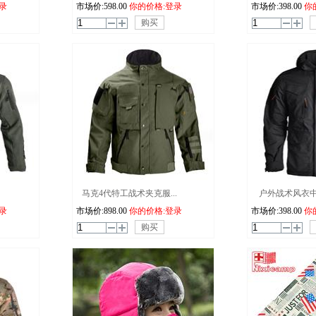
录
市场价:
598.00
你的价格:登录
市场价:
398.00
你
购买
马克4代特工战术夹克服...
户外战术风衣中长
录
市场价:
898.00
你的价格:登录
市场价:
398.00
你
购买