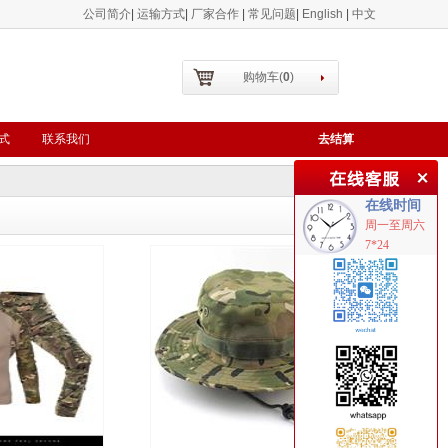
公司简介
|
运输方式
|
厂家合作
|
常见问题
|
English
|
中文
购物车
(
0
)
式
联系我们
去结算
在线时间
周一
至
周六
7*24