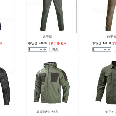
速干裤
速干
录
市场价:
398.00
你的价格:登录
市场价:
398.00
你
购买
软壳加绒冲锋衣
速干衬