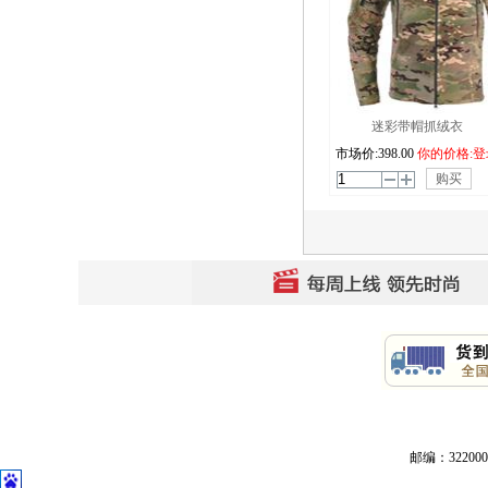
迷彩带帽抓绒衣
市场价:
398.00
你的价格:登
购买
邮编：32200