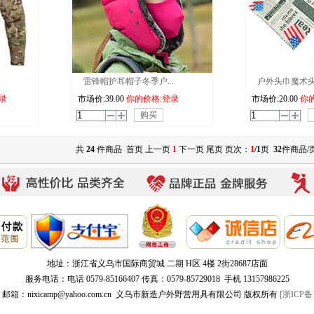
雷锋帽护耳帽子冬季户...
户外头巾魔术头巾
录
市场价:
39.00
你的价格:登录
市场价:
20.00
你
购买
共
24
件商品 首页 上一页
1
下一页 尾页 页次：
1
/1
页
32
件商品/
地址：浙江省义乌市国际商贸城 二期 H区 4楼 2街28687店面
服务电话：电话 0579-85166407 传真：0579-85729018 手机 13157986225
0 邮箱：nixicamp@yahoo.com.cn 义乌市新造户外野营用具有限公司 版权所有
[浙ICP备1