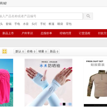
商城!
头
套锅
手电
水壶
头灯
手杖
帐篷
睡袋
背包
新品上市
户外常识
总报价单
经销代理
订货流程
付款方
默认
价格
销量
新品