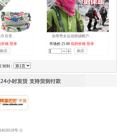
百变...
加厚男女运动抓绒帽户...
的价格:登录
市场价:
25.00
你的价格:登录
购买
购买
页 转到：
4028528号-1]